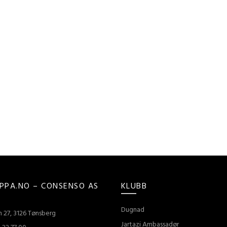
PPA.NO – CONSENSO AS
KLUBB
Dugnad
 27, 3126 Tønsberg
Jartazi Ambassadør