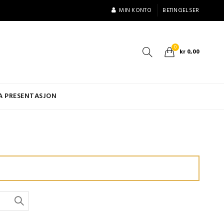
MIN KONTO
BETINGELSER
0
kr
0,00
A PRESENTASJON